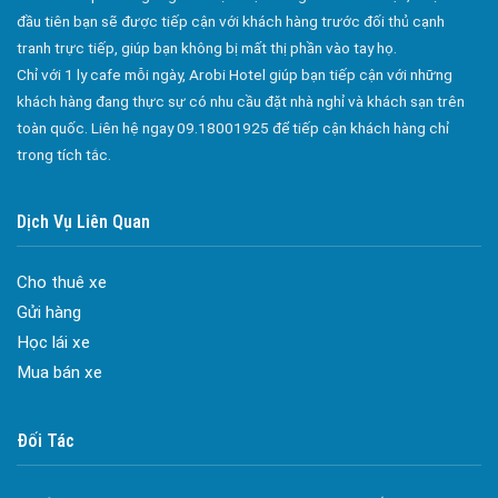
đầu tiên bạn sẽ được tiếp cận với khách hàng trước đối thủ cạnh
tranh trực tiếp, giúp bạn không bị mất thị phần vào tay họ.
Chỉ với 1 ly cafe mỗi ngày, Arobi Hotel giúp bạn tiếp cận với những
khách hàng đang thực sự có nhu cầu đặt nhà nghỉ và khách sạn trên
toàn quốc. Liên hệ ngay 09.18001925 để tiếp cận khách hàng chỉ
trong tích tắc.
Dịch Vụ Liên Quan
Cho thuê xe
Gửi hàng
Học lái xe
Đa dạng màu sắc cửa nhôm – Tối ưu màu sắc Kiến Trúc
Mua bán xe
Cửa nhôm chống gió mưa – Hiên ngang giữa thời tiết khắc
nghiệt
Cửa nhôm kín nước kín khí – Bình yên với những tác nhân bên
Đối Tác
ngoài
Cửa nhôm cách âm – Sự yên bình trong nhịp sống hiện đại